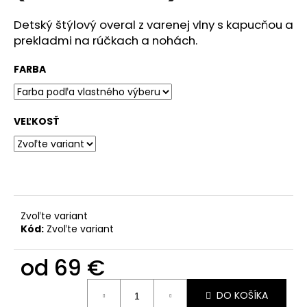
č
a
Detský štýlový overal z varenej vlny s kapucňou a
m
prekladmi na rúčkach a nohách.
e
FARBA
DÁMSKA
ĽANOVÁ
ZÁSTERA
VEĽKOSŤ
NA
VAJÍČKA
(VIAC
FARIEB)
95
€
Zvoľte variant
Kód:
Zvoľte variant
od
69 €
Jednotková
DO KOŠÍKA
cena: