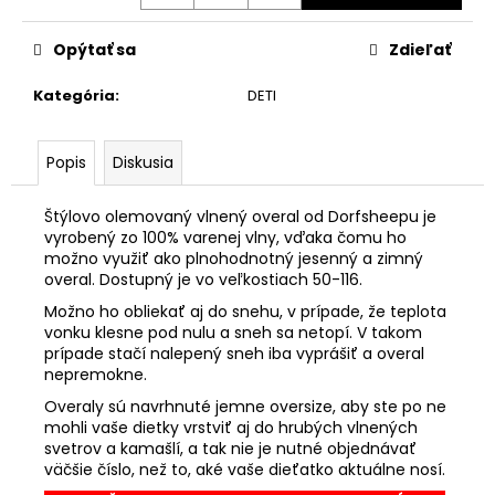
Opýtať sa
Zdieľať
Kategória
:
DETI
Popis
Diskusia
Štýlovo olemovaný vlnený overal od Dorfsheepu je
vyrobený zo 100% varenej vlny, vďaka čomu ho
možno využiť ako plnohodnotný jesenný a zimný
overal. Dostupný je vo veľkostiach 50-116.
Možno ho obliekať aj do snehu, v prípade, že teplota
vonku klesne pod nulu a sneh sa netopí. V takom
prípade stačí nalepený sneh iba vyprášiť a overal
nepremokne.
Overaly sú navrhnuté jemne oversize, aby ste po ne
mohli vaše dietky vrstviť aj do hrubých vlnených
svetrov a kamašlí, a tak nie je nutné objednávať
väčšie číslo, než to, aké vaše dieťatko aktuálne nosí.