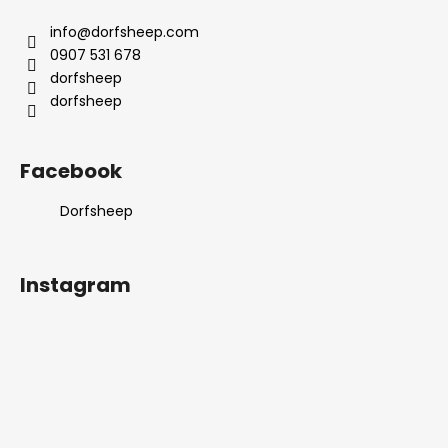
p
ä
info
@
dorfsheep.com
t
0907 531 678
i
dorfsheep
e
dorfsheep
Facebook
Dorfsheep
Instagram