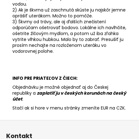
vodou.
2) Ak je škvrna už zaschnutá skúste ju najskôr jemne
oprášiť uterákom. Možno to pomôže.
3) Škvrny od trávy, ale aj ďalších znečistení
odporúčam ošetrovať bodovo. Lokálne ich navlhčite,
ošetrite žlčovým mydlom, a potom už iba zľahka
vytrite vlhkou hubkou. Malo by to zabrať. Presušiť ju
prosím nechajte na rozloženom uteráku vo
vodorovnej polohe.
INFO PRE PRIATEĽOV Z ČIECH:
Objednávku je možné objednať aj do Českej
republiky a
zaplatiť ju v českých korunách na český
účet
.
Stačí ak si hore v menu stránky zmeníte EUR na CZK.
Z
á
Kontakt