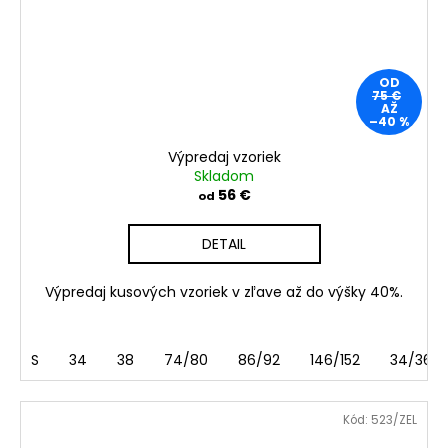
OD
75 €
AŽ
–40 %
Výpredaj vzoriek
Skladom
56 €
od
DETAIL
Výpredaj kusových vzoriek v zľave až do výšky 40%.
S
34
38
74/80
86/92
146/152
34/36
Kód:
523/ZEL