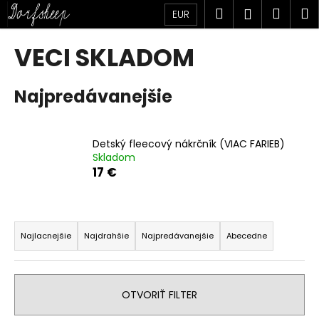
K
Prejsť
Hľadať
Náku
M
Prihlásen
EUR
na
o
obsah
Späť
Späť
košík
š
VECI SKLADOM
í
Č
k
Najpredávanejšie
o
p
o
Detský fleecový nákrčník (VIAC FARIEB)
t
Skladom
r
17 €
e
b
R
u
a
Najlacnejšie
Najdrahšie
Najpredávanejšie
Abecedne
j
d
e
e
t
n
OTVORIŤ FILTER
e
i
n