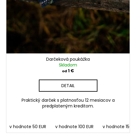
č
a
m
e
VÝPREDAJ
VZORIEK
56
€
Darčeková poukážka
Pôvodne:
Skladom
75
1 €
od
€
DETAIL
Praktický darček s platnosťou 12 mesiacov a
predplateným kreditom.
v hodnote 50 EUR
v hodnote 100 EUR
v hodnote 150 