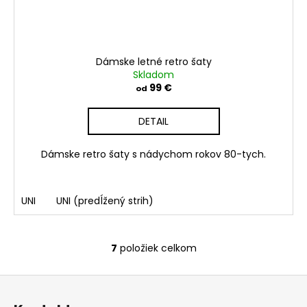
Dámske letné retro šaty
Skladom
99 €
od
DETAIL
Dámske retro šaty s nádychom rokov 80-tych.
UNI
UNI (predĺžený strih)
7
položiek celkom
O
v
Z
l
á
á