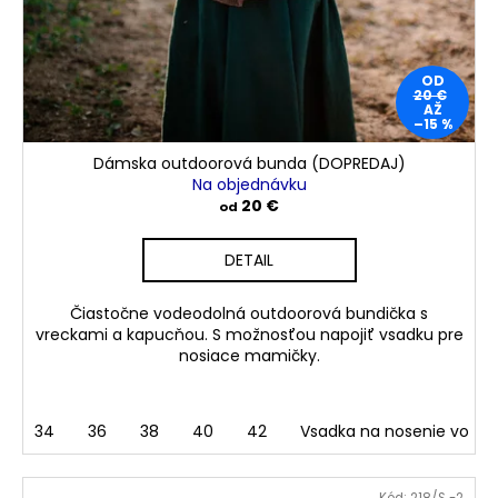
OD
20 €
AŽ
–15 %
Dámska outdoorová bunda (DOPREDAJ)
Na objednávku
20 €
od
DETAIL
Čiastočne vodeodolná outdoorová bundička s
vreckami a kapucňou. S možnosťou napojiť vsadku pre
nosiace mamičky.
34
36
38
40
42
Vsadka na nosenie vo fa
Kód:
218/S -2