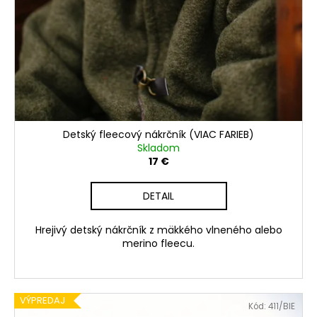
Detský fleecový nákrčník (VIAC FARIEB)
Skladom
17 €
DETAIL
Hrejivý detský nákrčník z mäkkého vlneného alebo
merino fleecu.
VÝPREDAJ
Kód:
411/BIE