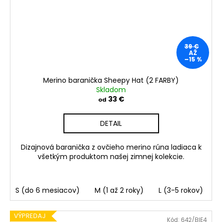
39 €
AŽ
–15 %
Merino baranička Sheepy Hat (2 FARBY)
Skladom
33 €
od
DETAIL
Dizajnová baranička z ovčieho merino rúna ladiaca k
všetkým produktom našej zimnej kolekcie.
S (do 6 mesiacov)
M (1 až 2 roky)
L (3-5 rokov)
VÝPREDAJ
Kód:
642/BIE4