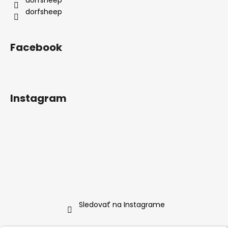
i
e
dorfsheep
Facebook
Instagram
Sledovať na Instagrame