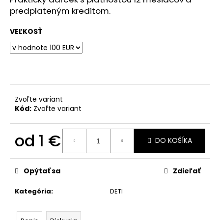
č
predplateným kreditom.
a
m
VEĽKOSŤ
e
VÝPREDAJ
VZORIEK
56
€
Zvoľte variant
Pôvodne:
Kód:
Zvoľte variant
75
€
od
1 €
DO KOŠÍKA
Jednotková
cena:
Opýtať sa
Zdieľať
Kategória
:
DETI