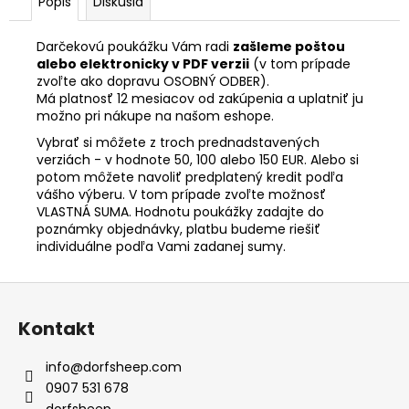
Popis
Diskusia
Darčekovú poukážku Vám radi
zašleme poštou
alebo elektronicky v PDF verzii
(v tom prípade
zvoľte ako dopravu OSOBNÝ ODBER).
Má platnosť 12 mesiacov od zakúpenia a uplatniť ju
možno pri nákupe na našom eshope.
Vybrať si môžete z troch prednadstavených
verziách - v hodnote 50, 100 alebo 150 EUR. Alebo si
potom môžete navoliť predplatený kredit podľa
vášho výberu. V tom prípade zvoľte možnosť
VLASTNÁ SUMA. Hodnotu poukážky zadajte do
poznámky objednávky, platbu budeme riešiť
individuálne podľa Vami zadanej sumy.
Z
á
Kontakt
p
ä
info
@
dorfsheep.com
t
0907 531 678
dorfsheep