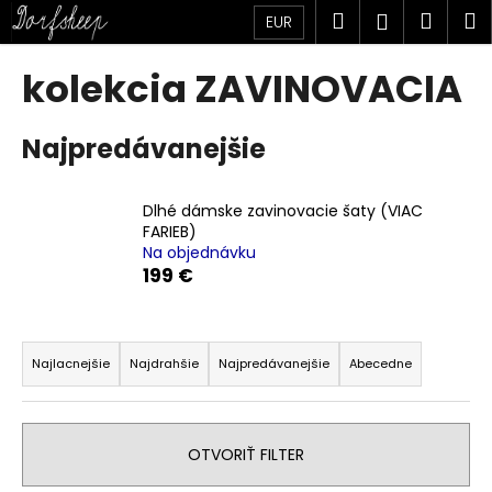
K
Prejsť
Hľadať
Náku
M
Prihlásen
EUR
na
o
obsah
Späť
Späť
košík
š
kolekcia ZAVINOVACIA
í
Č
k
Najpredávanejšie
o
p
o
Dlhé dámske zavinovacie šaty (VIAC
t
FARIEB)
Na objednávku
r
199 €
e
b
R
u
a
Najlacnejšie
Najdrahšie
Najpredávanejšie
Abecedne
j
d
e
e
t
n
OTVORIŤ FILTER
e
i
n