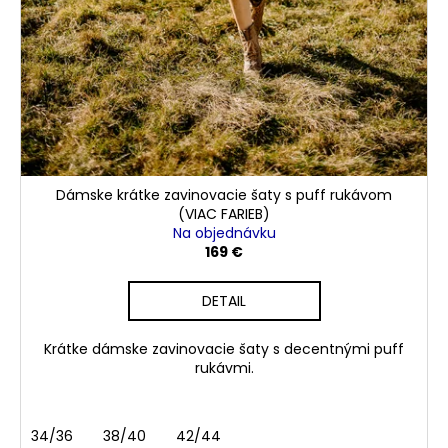
č
a
m
e
ŠATY
PODĽA
TVORIŤ
A
ĽÚBIŤ
Dámske krátke zavinovacie šaty s puff rukávom
(VIAC
(VIAC FARIEB)
FARIEB)
Na objednávku
169 €
199
€
DETAIL
Krátke dámske zavinovacie šaty s decentnými puff
rukávmi.
34/36
38/40
42/44