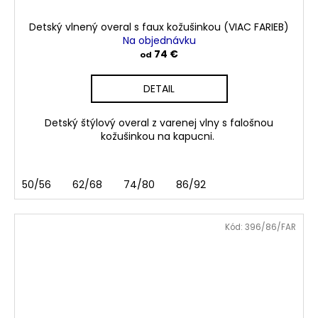
Detský vlnený overal s faux kožušinkou (VIAC FARIEB)
Na objednávku
74 €
od
DETAIL
Detský štýlový overal z varenej vlny s falošnou
kožušinkou na kapucni.
50/56
62/68
74/80
86/92
Kód:
396/86/FAR