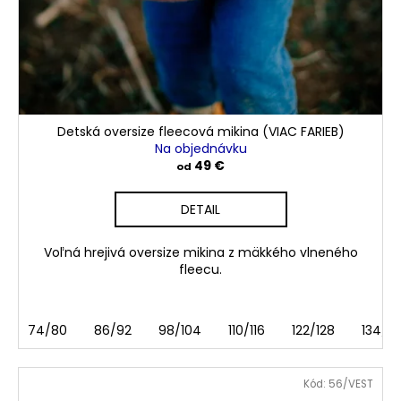
Detská oversize fleecová mikina (VIAC FARIEB)
Na objednávku
49 €
od
DETAIL
Voľná hrejivá oversize mikina z mäkkého vlneného
fleecu.
74/80
86/92
98/104
110/116
122/128
134/1
Kód:
56/VEST