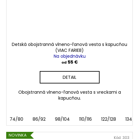
Detská obojstranná vlneno-ľanová vesta s kapucňou
(VIAC FARIEB)
Na objednávku
55 €
od
DETAIL
Obojstranná vlneno-ľanová vesta s vreckami a
kapucňou.
74/80
86/92
98/104
110/116
122/128
134/1
NOVINKA
Kód:
303