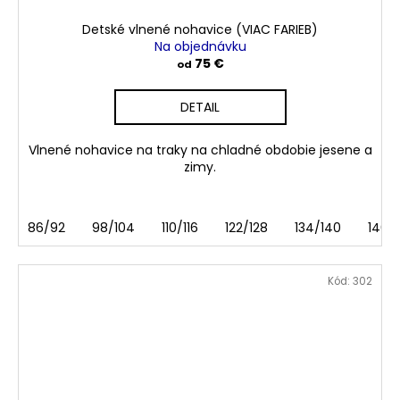
Detské vlnené nohavice (VIAC FARIEB)
Na objednávku
75 €
od
DETAIL
Vlnené nohavice na traky na chladné obdobie jesene a
zimy.
86/92
98/104
110/116
122/128
134/140
146/1
Kód:
302