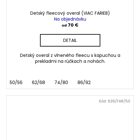
Detský fleecový overal (VIAC FARIEB)
Na objednávku
70 €
od
DETAIL
Detský overal z vlneného fleecu s kapucňou a
prekladmi na rúčkach a nohách.
50/56
62/68
74/80
86/92
Kód:
636/FAR/50