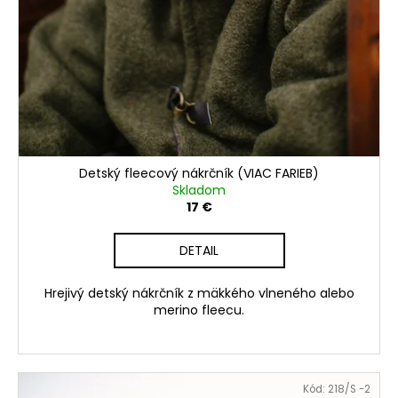
č
a
m
e
DÁMSKA
ĽANOVÁ
ZÁSTERA
NA
VAJÍČKA
Detský fleecový nákrčník (VIAC FARIEB)
(VIAC
Skladom
FARIEB)
17 €
95
€
DETAIL
Hrejivý detský nákrčník z mäkkého vlneného alebo
merino fleecu.
Kód:
218/S -2