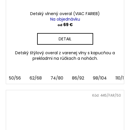
Detský vlnený overal (VIAC FARIEB)
Na objednávku
69 €
od
DETAIL
Detský štýlový overal z varenej vlny s kapucňou a
prekladmi na rúčkach a nohách.
50/56
62/68
74/80
86/92
98/104
110/116
Kód:
445/FAR/50