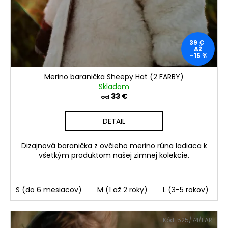
39 €
AŽ
–15 %
Merino baranička Sheepy Hat (2 FARBY)
Skladom
33 €
od
DETAIL
Dizajnová baranička z ovčieho merino rúna ladiaca k
všetkým produktom našej zimnej kolekcie.
S (do 6 mesiacov)
M (1 až 2 roky)
L (3-5 rokov)
Kód:
525/74/FAR