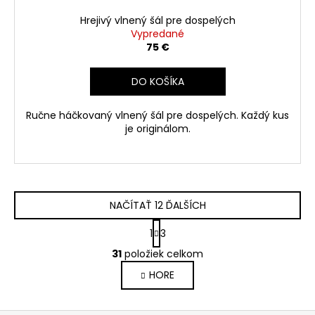
Hrejivý vlnený šál pre dospelých
Vypredané
75 €
DO KOŠÍKA
Ručne háčkovaný vlnený šál pre dospelých. Každý kus
je originálom.
NAČÍTAŤ 12 ĎALŠÍCH
S
1
3
t
O
r
31
položiek celkom
v
á
HORE
l
n
k
á
o
d