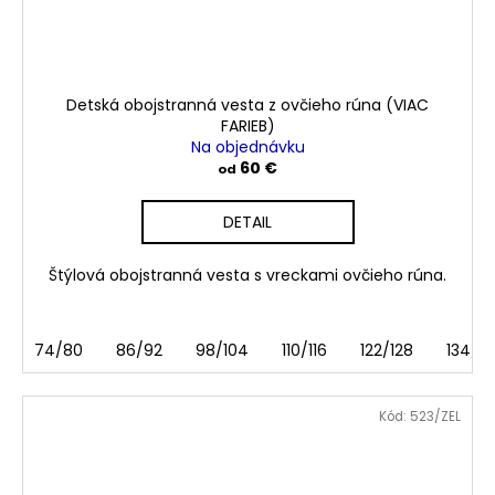
Detská obojstranná vesta z ovčieho rúna (VIAC
FARIEB)
Na objednávku
60 €
od
DETAIL
Štýlová obojstranná vesta s vreckami ovčieho rúna.
74/80
86/92
98/104
110/116
122/128
134/1
Kód:
523/ZEL