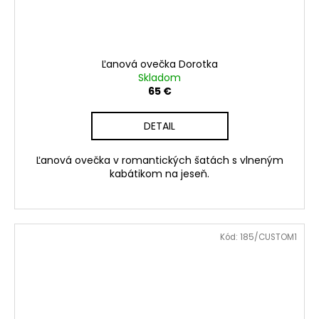
Ľanová ovečka Dorotka
Skladom
65 €
DETAIL
Ľanová ovečka v romantických šatách s vlneným
kabátikom na jeseň.
Kód:
185/CUSTOM1