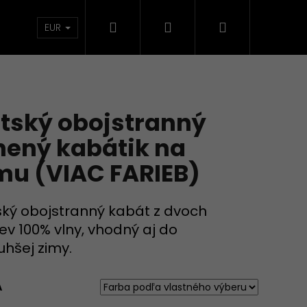
Hľadať
Prihlásenie
Nákupný
TKÁ
KOLEKCIE
DOMÁCNOSŤ
VECI SKLA
EUR
košík
tský obojstranný
nený kabátik na
mu (VIAC FARIEB)
ký obojstranný kabát z dvoch
iev 100% vlny, vhodný aj do
uhšej zimy.
A
RIŤ A ĽÚBIŤ (VIAC