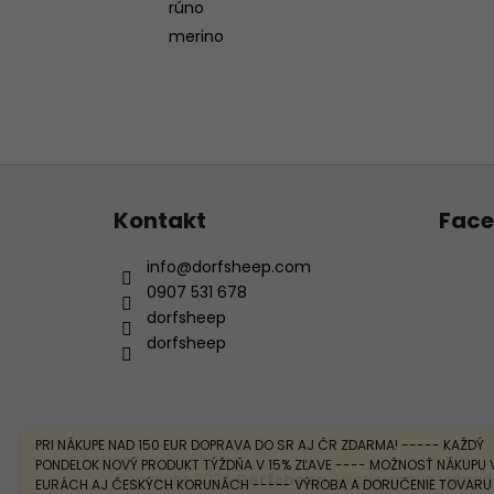
rúno
merino
Z
á
Kontakt
Fac
p
ä
info
@
dorfsheep.com
t
0907 531 678
i
dorfsheep
e
dorfsheep
PRI NÁKUPE NAD 150 EUR DOPRAVA DO SR AJ ČR ZDARMA! ----- KAŽDÝ
PONDELOK NOVÝ PRODUKT TÝŽDŇA V 15% ZĽAVE ---- MOŽNOSŤ NÁKUPU 
Copyright 2026
Dorfsheep
. Všetky práva vyhra
EURÁCH AJ ČESKÝCH KORUNÁCH ----- VÝROBA A DORUČENIE TOVARU