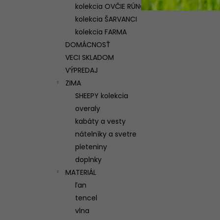
kolekcia OVČIE RÚNO
kolekcia ŠARVANCI
kolekcia FARMA
DOMÁCNOSŤ
VECI SKLADOM
VÝPREDAJ
ZIMA
SHEEPY kolekcia
overaly
kabáty a vesty
nátelníky a svetre
pleteniny
doplnky
MATERIÁL
ľan
tencel
vlna