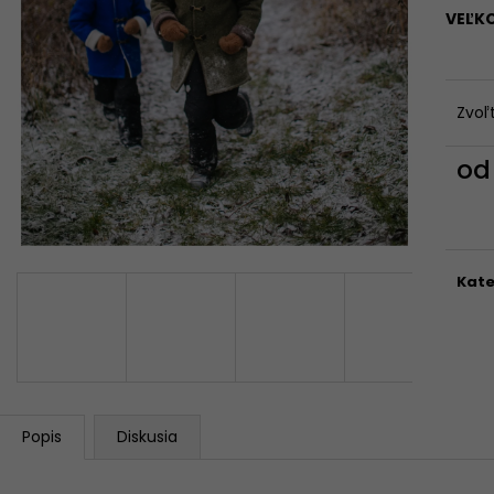
FARIEB)
56 €
VEĽK
Pôvodne:
75 €
199 €
Zvoľ
o
Jedn
cena
Kate
Popis
Diskusia