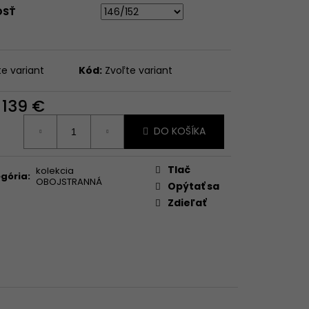
OSŤ
te variant
Kód:
Zvoľte variant
d
139 €
otková
DO KOŠÍKA
:
Tlač
kolekcia
gória
:
OBOJSTRANNÁ
Opýtať sa
Zdieľať