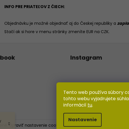
INFO PRE PRIATEĽOV Z ČIECH:
Objednávku je možné objednať aj do Českej republiky a
zapla
Stačí ak si hore v menu stránky zmeníte EUR na CZK.
ebook
Instagram
Tento web používa súbory c
tohto webu vyjadrujete súhla
informácií
tu
.
Sledovať na Instagr
Nastavenie
V
dené.
Upraviť nastavenie cookies