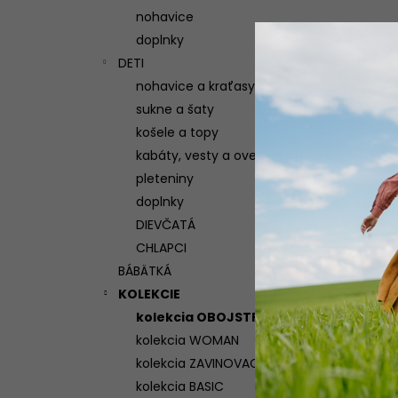
nohavice
doplnky
DETI
nohavice a kraťasy
sukne a šaty
košele a topy
kabáty, vesty a overaly
pleteniny
doplnky
DIEVČATÁ
CHLAPCI
BÁBÄTKÁ
KOLEKCIE
kolekcia OBOJSTRANNÁ
kolekcia WOMAN
kolekcia ZAVINOVACIA
kolekcia BASIC