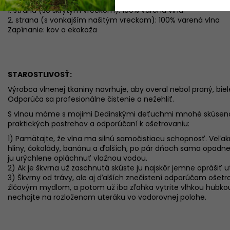
1. strana (so skrytým vreckom): 100% varená vlna
2. strana (s vonkajším našitým vreckom): 100% varená vlna
Zapínanie: kov a ekokoža
STAROSTLIVOSŤ:
Výrobca vlnenej tkaniny navrhuje, aby overal nebol praný, biele
Odporúča sa profesionálne čistenie a nežehliť.
S vlnou máme s mojimi Dedinskými deťuchmi mnohé skúsenost
praktických postrehov a odporúčaní k ošetrovaniu:
1) Pamätajte, že vlna ma silnú samočistiacu schopnosť. Veľakrá
hliny, čokolády, banánu a ďalších, po pár dňoch sama opadne. 
ju urýchlene opláchnuť vlažnou vodou.
2) Ak je škvrna už zaschnutá skúste ju najskôr jemne opráši
3) Škvrny od trávy, ale aj ďalších znečistení odporúčam ošetro
žlčovým mydlom, a potom už iba zľahka vytrite vlhkou hubkou.
nechajte na rozloženom uteráku vo vodorovnej polohe.