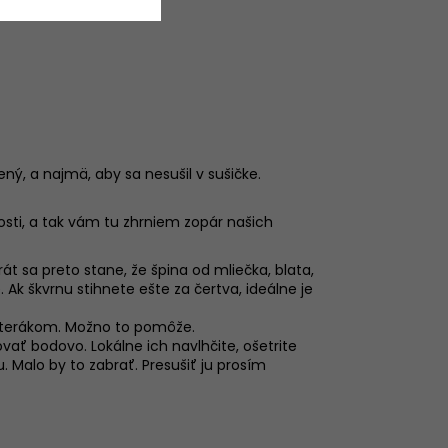
ný, a najmä, aby sa nesušil v sušičke.
i, a tak vám tu zhrniem zopár našich
t sa preto stane, že špina od mliečka, blata,
Ak škvrnu stihnete ešte za čertva, ideálne je
ť uterákom. Možno to pomôže.
vať bodovo. Lokálne ich navlhčite, ošetrite
 Malo by to zabrať. Presušiť ju prosím