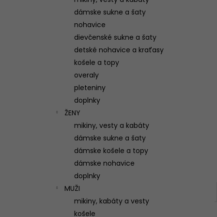
(VIAC FARIEB)
dámske sukne a šaty
95 €
nohavice
dievčenské sukne a šaty
detské nohavice a kraťasy
košele a topy
overaly
pleteniny
doplnky
ŽENY
mikiny, vesty a kabáty
dámske sukne a šaty
dámske košele a topy
dámske nohavice
doplnky
MUŽI
mikiny, kabáty a vesty
košele