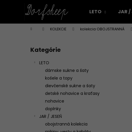
K
Prejsť
na
o
LETO
JAR /
obsah
Späť
Späť
š
do
do
í
Domov
KOLEKCIE
kolekcia OBOJSTRANNÁ
k
obchodu
obchodu
B
o
Kategórie
Preskočiť
č
kategórie
n
LETO
ý
dámske sukne a šaty
p
košele a topy
a
dievčenské sukne a šaty
n
detské nohavice a kraťasy
e
nohavice
l
doplnky
JAR / JESEŇ
obojstranná kolekcia
DÁMSKA ĽANOVÁ ZÁSTERA NA VAJÍČKA
mikiny, vesty a kabáty