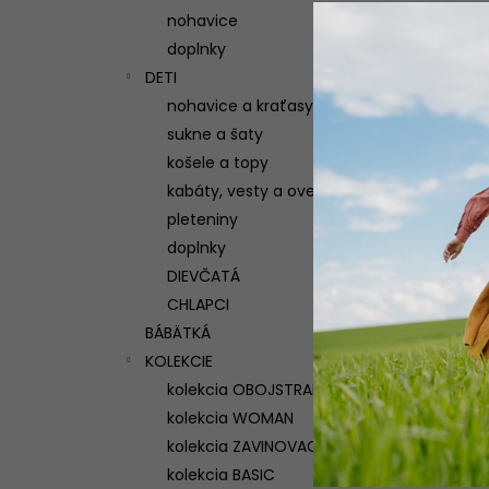
nohavice
doplnky
DETI
nohavice a kraťasy
sukne a šaty
košele a topy
kabáty, vesty a overaly
pleteniny
doplnky
DIEVČATÁ
CHLAPCI
BÁBÄTKÁ
KOLEKCIE
kolekcia OBOJSTRANNÁ
kolekcia WOMAN
kolekcia ZAVINOVACIA
kolekcia BASIC