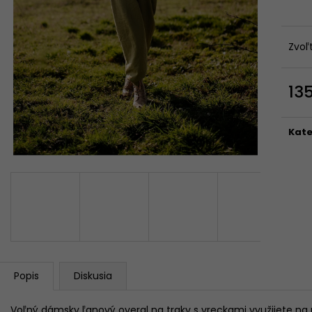
FARIEB)
56 €
Pôvodne:
75 €
199 €
Zvoľ
13
Jedn
cena
Kate
Popis
Diskusia
Voľný dámsky ľanový overal na traky s vreckami využijete na