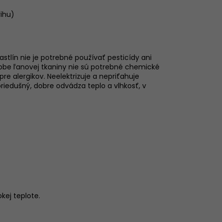
rihu)
stlín nie je potrebné používať pesticídy ani
ýrobe ľanovej tkaniny nie sú potrebné chemické
re alergikov. Neelektrizuje a nepriťahuje
iedušný, dobre odvádza teplo a vlhkosť, v
okej teplote.