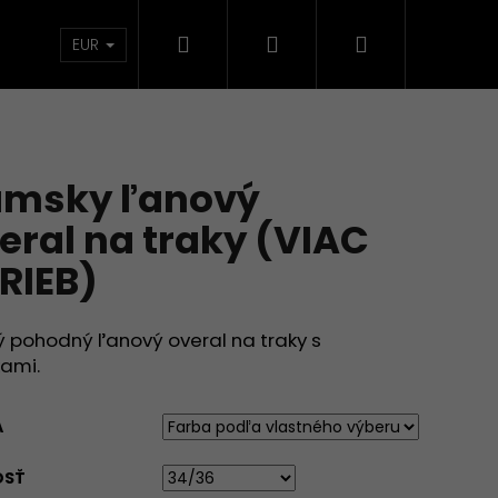
Hľadať
Prihlásenie
Nákupný
TKÁ
KOLEKCIE
DOMÁCNOSŤ
VECI SKLA
EUR
košík
msky ľanový
eral na traky (VIAC
RIEB)
 pohodný ľanový overal na traky s
kami.
A
OSŤ
RIŤ A ĽÚBIŤ (VIAC