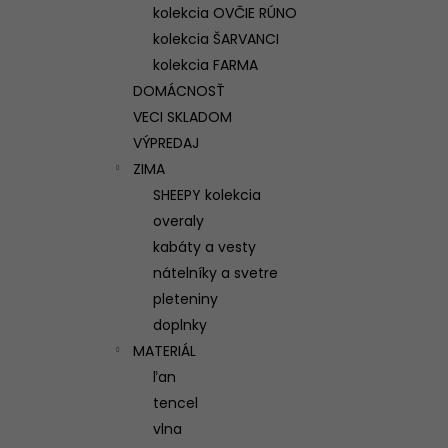
kolekcia OVČIE RÚNO
kolekcia ŠARVANCI
kolekcia FARMA
DOMÁCNOSŤ
VECI SKLADOM
VÝPREDAJ
ZIMA
SHEEPY kolekcia
overaly
kabáty a vesty
nátelníky a svetre
pleteniny
doplnky
MATERIÁL
ľan
tencel
vlna