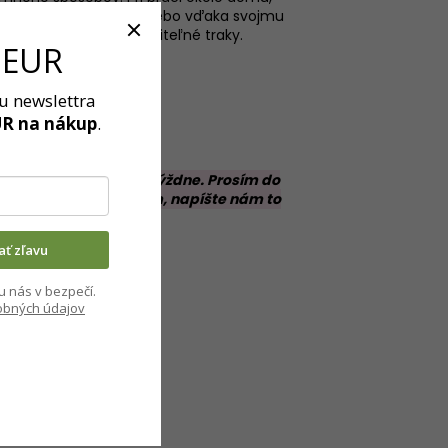
kotníkovými čižmami, alebo vďaka svojmu
och 2 vrecká a nastaviteľné traky.
 EUR
ru newslettra
UR na nákup
RIEB - ĽAN
.
.
oba budú približne 2 týždne. Prosím do
 ste výška nad 176 cm, napíšte nám to
.
kať zľavu
u nás v bezpečí.
obných údajov
ihu)
rihu)