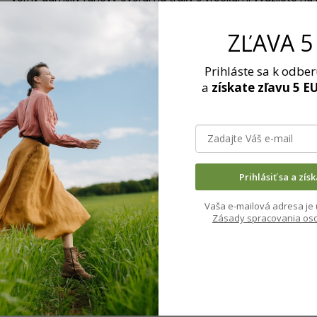
športovo-elegantne s opaskom (nie je súčasťou overalu) a 
pohodlniu aj vo voľnom čase a tehotenstve. Overal má po bok
ZĽAVA 5
Opasok nie je súťasťou produktu.
Prihláste sa k odbe
KLIKNITE PRE VÝBER FARBY Z AKTUÁLNEHO
a
získate zľavu 5 E
VZORKOVNÍKA FA
Pokiaľ je pri produkte uvedené "Na objednávku", dodacia d
poznámky napíšte vami zvolené farebné prevedenie. Pokiaľ
prosím do poznámky. Budete potrebovať predĺžený model
Prihlásiť sa a zís
VEĽKOSTI:
Vaša e-mailová adresa je 
34/36
Zásady spracovania os
obvod pása - 62-70 cm
obvod bokov - 86-94 cm (overal je na bokoch voľnejšieho str
38/40
obvod pása - 70-80 cm
obvod bokov - 94-102 cm (overal je na bokoch voľnejšieho st
42/44