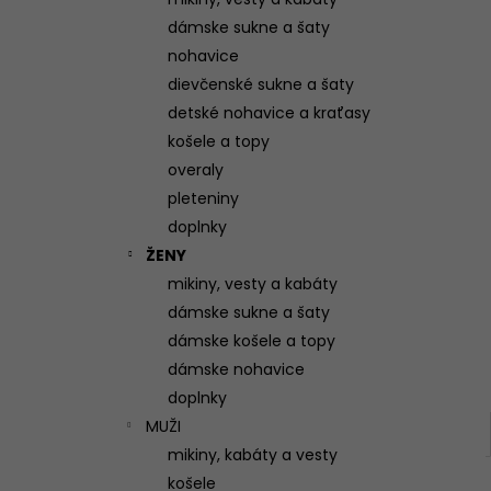
(VIAC FARIEB)
dámske sukne a šaty
95 €
nohavice
dievčenské sukne a šaty
detské nohavice a kraťasy
košele a topy
overaly
pleteniny
doplnky
ŽENY
mikiny, vesty a kabáty
dámske sukne a šaty
dámske košele a topy
dámske nohavice
doplnky
MUŽI
mikiny, kabáty a vesty
košele