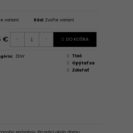
te variant
Kód:
Zvoľte variant
5 €
DO KOŠÍKA
otková
:
Tlač
gória
:
ŽENY
Opýtať sa
Zdieľať
 mnoho spôsobov. Pri práci okolo domu,