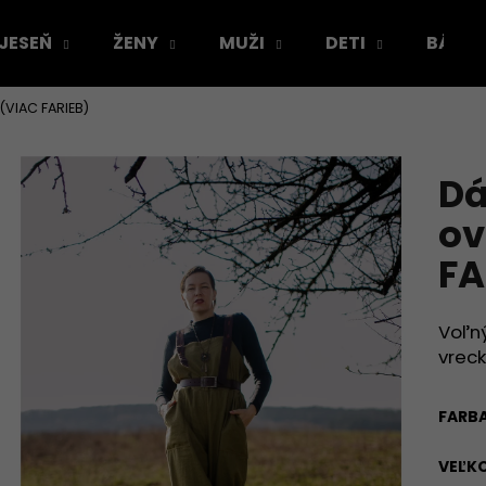
 JESEŇ
ŽENY
MUŽI
DETI
BÁBÄ
(VIAC FARIEB)
Čo potrebujete nájsť?
Dá
HĽADAŤ
ov
FA
Odporúčame
Voľný
vrec
FARB
VEĽK
VÝPREDAJ VZORIEK
ŠATY PODĽA TVO