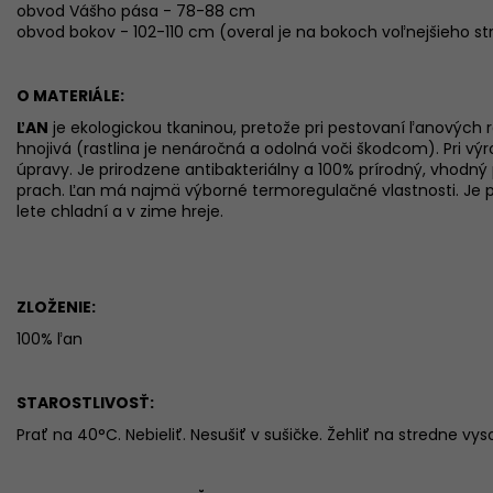
obvod Vášho pása - 78-88 cm
obvod bokov - 102-110 cm (overal je na bokoch voľnejšieho st
O MATERIÁLE:
ĽAN
je ekologickou tkaninou, pretože pri pestovaní ľanových ra
hnojivá (rastlina je nenáročná a odolná voči škodcom). Pri v
úpravy. Je prirodzene antibakteriálny a 100% prírodný, vhodný p
prach. Ľan má najmä výborné termoregulačné vlastnosti. Je pr
lete chladní a v zime hreje.
ZLOŽENIE:
100% ľan
STAROSTLIVOSŤ:
Prať na 40°C. Nebieliť. Nesušiť v sušičke. Žehliť na stredne vys