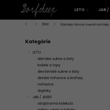
K
Prejsť
na
o
LETO
JAR /
obsah
Späť
Späť
š
do
do
í
Domov
ŽENY
Dámsky ľanový overal na traky 
k
obchodu
obchodu
B
o
Kategórie
Preskočiť
č
kategórie
n
LETO
ý
dámske sukne a šaty
p
košele a topy
a
dievčenské sukne a šaty
n
detské nohavice a kraťasy
e
nohavice
l
doplnky
JAR / JESEŇ
obojstranná kolekcia
DÁMSKA ĽANOVÁ ZÁSTERA NA VAJÍČKA
mikiny, vesty a kabáty