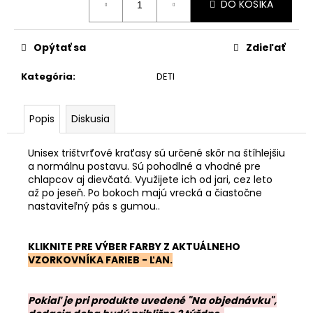
DO KOŠÍKA
cena:
Opýtať sa
Zdieľať
Kategória
:
DETI
Popis
Diskusia
Unisex trištvrťové kraťasy sú určené skôr na štíhlejšiu
a normálnu postavu. Sú pohodlné a vhodné pre
chlapcov aj dievčatá. Využijete ich od jari, cez leto
až po jeseň. P
o bokoch majú vrecká a čiastočne
nastaviteľný pás s gumou..
KLIKNITE PRE VÝBER FARBY Z AKTUÁLNEHO
VZORKOVNÍKA FARIEB - ĽAN
.
Pokiaľ je pri produkte uvedené "Na objednávku",