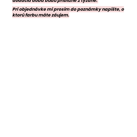
dodacia doba budú približne 2 týždne.
Pri objednávke mi prosím do poznámky napíšte, o
ktorú farbu máte záujem.