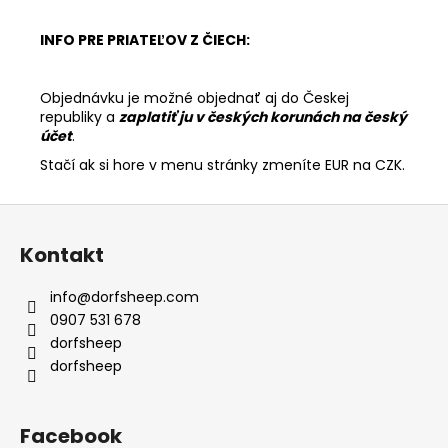
INFO PRE PRIATEĽOV Z ČIECH:
Objednávku je možné objednať aj do Českej
republiky a
zaplatiť ju v českých korunách na český
účet
.
Stačí ak si hore v menu stránky zmeníte EUR na CZK.
Z
á
Kontakt
p
ä
info
@
dorfsheep.com
t
0907 531 678
i
dorfsheep
e
dorfsheep
Facebook