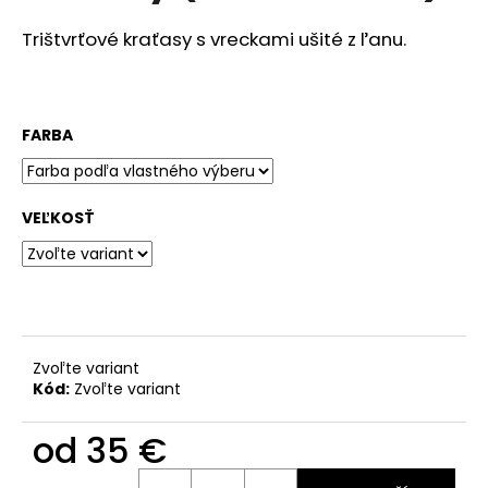
č
a
Trištvrťové kraťasy s vreckami ušité z ľanu.
m
e
FARBA
VÝPREDAJ
VZORIEK
56
€
VEĽKOSŤ
Pôvodne:
75
€
Zvoľte variant
Kód:
Zvoľte variant
od
35 €
Jednotková