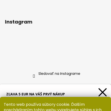
Instagram
Sledovať na Instagrame
Informácie pre vás
ZĽAVA 5 EUR NA VÁŠ PRVÝ NÁKUP
Ako nakupovať
Tento web používa súbory cookie. Ďalším
Obchodné podmienky
prechádzaním tohto webu vyjadrujete súhlas s ich
Formulár pre vrátenie tovaru