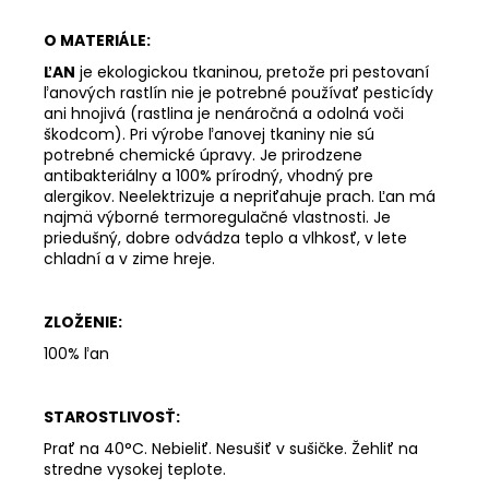
O MATERIÁLE:
ĽAN
je ekologickou tkaninou, pretože pri pestovaní
ľanových rastlín nie je potrebné používať pesticídy
ani hnojivá (rastlina je nenáročná a odolná voči
škodcom). Pri výrobe ľanovej tkaniny nie sú
potrebné chemické úpravy. Je prirodzene
antibakteriálny a 100% prírodný, vhodný pre
alergikov. Neelektrizuje a nepriťahuje prach. Ľan má
najmä výborné termoregulačné vlastnosti. Je
priedušný, dobre odvádza teplo a vlhkosť, v lete
chladní a v zime hreje.
ZLOŽENIE:
100% ľan
STAROSTLIVOSŤ:
Prať na 40°C. Nebieliť. Nesušiť v sušičke. Žehliť na
stredne vysokej teplote.