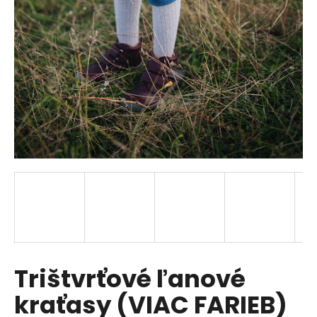
á
j
s
ť
?
HĽADAŤ
O
d
p
Trištvrťové ľanové
o
r
kraťasy (VIAC FARIEB)
ú