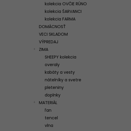
kolekcia OVČIE RÚNO
kolekcia ŠARVANCI
kolekcia FARMA
DOMÁCNOSŤ
VECI SKLADOM
VÝPREDAJ
ZIMA
SHEEPY kolekcia
overaly
kabáty a vesty
nátelníky a svetre
pleteniny
doplnky
MATERIÁL
ľan
tencel
vlna