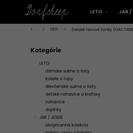
K
Prejsť
na
o
LETO
JAR /
obsah
Späť
Späť
š
do
do
í
Domov
DETI
Detské ľanové šortky (VIAC FARI
k
obchodu
obchodu
B
o
Kategórie
Preskočiť
č
kategórie
n
LETO
ý
dámske sukne a šaty
p
košele a topy
a
dievčenské sukne a šaty
n
detské nohavice a kraťasy
e
nohavice
l
doplnky
JAR / JESEŇ
obojstranná kolekcia
DÁMSKA ĽANOVÁ ZÁSTERA NA VAJÍČKA
mikiny, vesty a kabáty