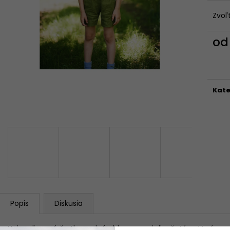
FARIEB)
56 €
Pôvodne:
75 €
199 €
Zvoľ
o
Jedn
cena
Kate
Popis
Diskusia
Unisex ľanové šortky padnú chlapcom aj dievčatám. V páse m