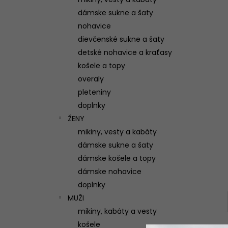
(VIAC FARIEB)
dámske sukne a šaty
95 €
nohavice
dievčenské sukne a šaty
detské nohavice a kraťasy
košele a topy
overaly
pleteniny
doplnky
ŽENY
mikiny, vesty a kabáty
dámske sukne a šaty
dámske košele a topy
dámske nohavice
doplnky
MUŽI
mikiny, kabáty a vesty
košele