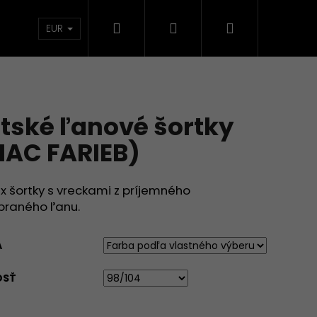
Hľadať
Prihlásenie
Nákupný
TKÁ
KOLEKCIE
DOMÁCNOSŤ
VECI SKLA
EUR
košík
tské ľanové šortky
IAC FARIEB)
x šortky s vreckami z príjemného
praného ľanu.
A
OSŤ
RIŤ A ĽÚBIŤ (VIAC