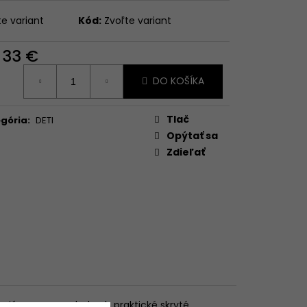
te variant
Kód:
Zvoľte variant
d
33 €
otková
DO KOŠÍKA
:
Tlač
gória
:
DETI
Opýtať sa
Zdieľať
ajú gumu a po bokoch praktické skryté