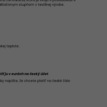
itatívnym stupňom v textilnej výrobe.
okej teplote.
tiť ju v eurách na český účet
.
ky napíšte, že chcete platiť na české číslo