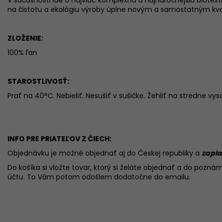
na čistotu a ekológiu výroby úplne novým a samostatným kval
ZLOŽENIE:
100% ľan
STAROSTLIVOSŤ:
Prať na 40°C. Nebieliť. Nesušiť v sušičke. Žehliť na stredne vys
INFO PRE PRIATEĽOV Z ČIECH:
Objednávku je možné objednať aj do Českej republiky a
zapla
Do košíka si vložte tovar, ktorý si želáte objednať a do poznám
účtu. To Vám potom odošlem dodatočne do emailu.