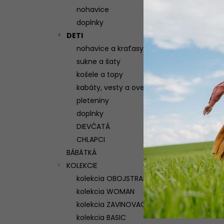
nohavice
doplnky
DETI
nohavice a kraťasy
sukne a šaty
košele a topy
kabáty, vesty a overaly
pleteniny
doplnky
DIEVČATÁ
CHLAPCI
BÁBÄTKÁ
KOLEKCIE
kolekcia OBOJSTRANNÁ
kolekcia WOMAN
kolekcia ZAVINOVACIA
kolekcia BASIC