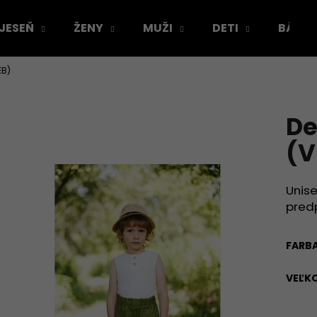
 JESEŇ
ŽENY
MUŽI
DETI
BÁBÄ
EB)
Čo potrebujete nájsť?
De
HĽADAŤ
(V
Unise
Odporúčame
pred
FARB
VEĽK
VÝPREDAJ VZORIEK
ŠATY PODĽA TVO