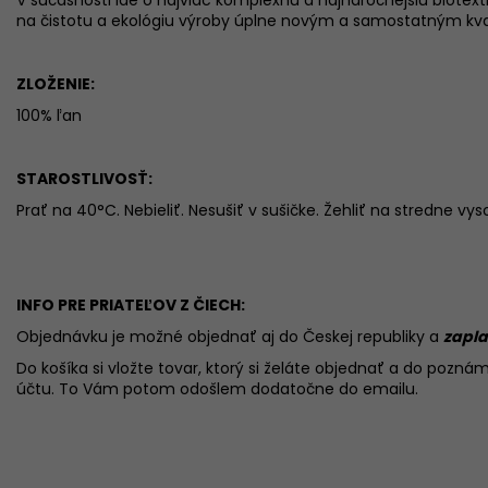
na čistotu a ekológiu výroby úplne novým a samostatným kval
ZLOŽENIE:
100% ľan
STAROSTLIVOSŤ:
Prať na 40°C. Nebieliť. Nesušiť v sušičke. Žehliť na stredne vys
INFO PRE PRIATEĽOV Z ČIECH:
Objednávku je možné objednať aj do Českej republiky a
zapla
Do košíka si vložte tovar, ktorý si želáte objednať a do poznám
účtu. To Vám potom odošlem dodatočne do emailu.