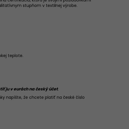
itatívnym stupňom v textilnej výrobe.
okej teplote.
tiť ju v eurách na český účet
.
ky napíšte, že chcete platiť na české číslo