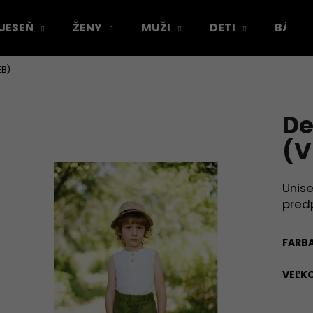
 JESEŇ
ŽENY
MUŽI
DETI
BÁBÄ
EB)
Čo potrebujete nájsť?
De
HĽADAŤ
(V
Unise
Odporúčame
pred
FARB
VEĽK
VÝPREDAJ VZORIEK
ŠATY PODĽA TVO