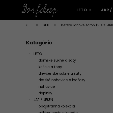
K
Prejsť
na
o
LETO
JAR /
obsah
Späť
Späť
š
do
do
í
Domov
DETI
Detské ľanové šortky (VIAC FARI
k
obchodu
obchodu
B
o
Kategórie
Preskočiť
č
kategórie
n
LETO
ý
dámske sukne a šaty
p
košele a topy
a
dievčenské sukne a šaty
n
detské nohavice a kraťasy
e
nohavice
l
doplnky
JAR / JESEŇ
obojstranná kolekcia
DÁMSKA ĽANOVÁ ZÁSTERA NA VAJÍČKA
mikiny, vesty a kabáty