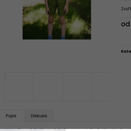
FARIEB)
56 €
Pôvodne:
75 €
199 €
Zvoľ
o
Jedn
cena
Kate
Popis
Diskusia
Unisex ľanové šortky padnú chlapcom aj dievčatám. V páse m