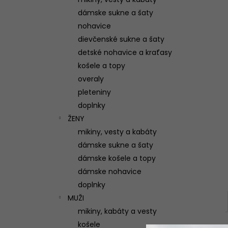
(VIAC FARIEB)
dámske sukne a šaty
95 €
nohavice
dievčenské sukne a šaty
detské nohavice a kraťasy
košele a topy
overaly
pleteniny
doplnky
ŽENY
mikiny, vesty a kabáty
dámske sukne a šaty
dámske košele a topy
dámske nohavice
doplnky
MUŽI
mikiny, kabáty a vesty
košele