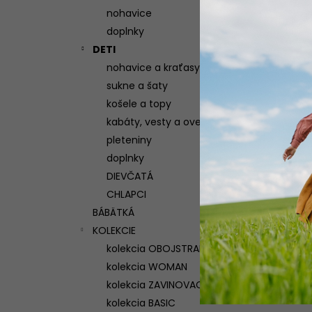
nohavice
doplnky
DETI
nohavice a kraťasy
sukne a šaty
košele a topy
kabáty, vesty a overaly
pleteniny
doplnky
DIEVČATÁ
CHLAPCI
BÁBÄTKÁ
KOLEKCIE
kolekcia OBOJSTRANNÁ
kolekcia WOMAN
kolekcia ZAVINOVACIA
kolekcia BASIC