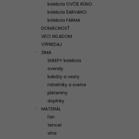
kolekcia OVČIE RÚNO
kolekcia ŠARVANCI
kolekcia FARMA
DOMÁCNOSŤ
VECI SKLADOM
VÝPREDAJ
ZIMA
SHEEPY kolekcia
overaly
kabáty a vesty
nátelníky a svetre
pleteniny
doplnky
MATERIÁL
ľan
tencel
vlna