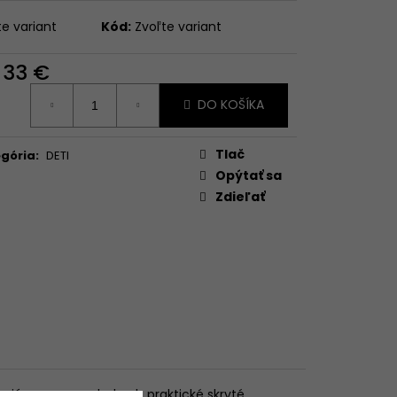
te variant
Kód:
Zvoľte variant
d
33 €
otková
DO KOŠÍKA
:
Tlač
gória
:
DETI
Opýtať sa
Zdieľať
ajú gumu a po bokoch praktické skryté