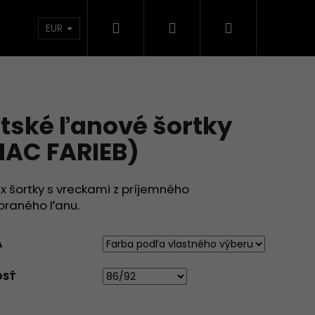
Hľadať
Prihlásenie
Nákupný
TKÁ
KOLEKCIE
DOMÁCNOSŤ
VECI SKLA
EUR
košík
tské ľanové šortky
IAC FARIEB)
x šortky s vreckami z príjemného
praného ľanu.
A
OSŤ
RIŤ A ĽÚBIŤ (VIAC