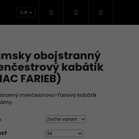
Hľadať
Prihlásenie
Nákupný
TKÁ
KOLEKCIE
DOMÁCNOSŤ
VECI SKLA
EUR
košík
msky obojstranný
nčestrový kabátik
IAC FARIEB)
stranný menčestrovo-ľanový kabátik
dámy.
A
OSŤ
RIŤ A ĽÚBIŤ (VIAC