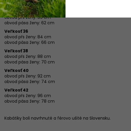
ROZMERY:
Veľkosť 34
obvod pŕs ženy: 80 cm
obvod pása ženy: 62 cm
Veľkosť 36
obvod pŕs ženy: 84 cm
obvod pása ženy: 66 cm
Veľkosť 38
obvod pŕs ženy: 88 cm
obvod pása ženy: 70
cm
Veľkosť 40
obvod pŕs ženy: 92 cm
obvod pása ženy: 74 cm
Veľkosť 42
obvod pŕs ženy: 96 cm
obvod pása ženy: 78 cm
Kabátiky boli navrhnuté a férovo ušité na Slovensku.