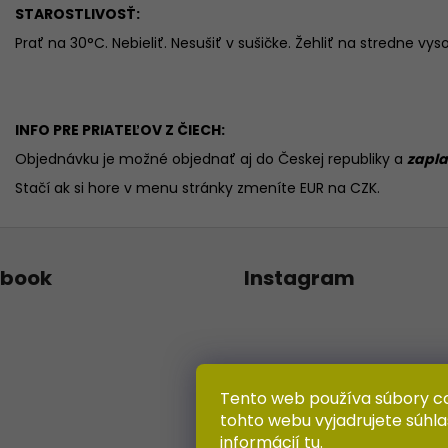
STAROSTLIVOSŤ:
Prať na 30°C. Nebieliť. Nesušiť v sušičke. Žehliť na stredne vys
INFO PRE PRIATEĽOV Z ČIECH:
Objednávku je možné objednať aj do Českej republiky a
zapla
Stačí ak si hore v menu stránky zmeníte EUR na CZK.
ebook
Instagram
Tento web používa súbory c
tohto webu vyjadrujete súhla
informácií
tu
.