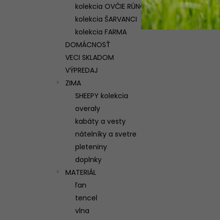
kolekcia OVČIE RÚNO
kolekcia ŠARVANCI
kolekcia FARMA
DOMÁCNOSŤ
VECI SKLADOM
VÝPREDAJ
ZIMA
SHEEPY kolekcia
overaly
kabáty a vesty
nátelníky a svetre
pleteniny
doplnky
MATERIÁL
ľan
tencel
vlna