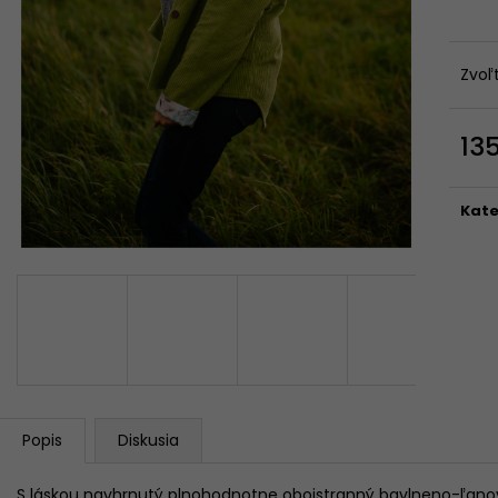
FARIEB)
56 €
Pôvodne:
75 €
199 €
Zvoľ
13
Jedn
cena
Kate
Popis
Diskusia
S láskou navhrnutý plnohodnotne obojstranný bavlneno-ľanov