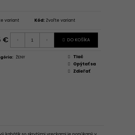
te variant
Kód:
Zvoľte variant
5 €
DO KOŠÍKA
otková
:
Tlač
gória
:
ŽENY
Opýtať sa
Zdieľať
ý kabátik so skrytými vreckami je ponúkaný v