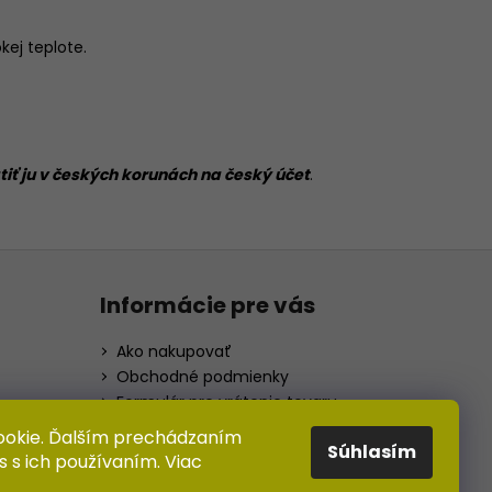
okej teplote.
tiť ju v českých korunách na český účet
.
Informácie pre vás
Ako nakupovať
Obchodné podmienky
Formulár pre vrátenie tovaru
Podmienky ochrany osobných
ookie. Ďalším prechádzaním
údajov
Súhlasím
s s ich používaním. Viac