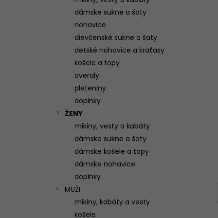
(VIAC FARIEB)
dámske sukne a šaty
95 €
nohavice
dievčenské sukne a šaty
detské nohavice a kraťasy
košele a topy
overaly
pleteniny
doplnky
ŽENY
mikiny, vesty a kabáty
dámske sukne a šaty
dámske košele a topy
dámske nohavice
doplnky
MUŽI
mikiny, kabáty a vesty
košele