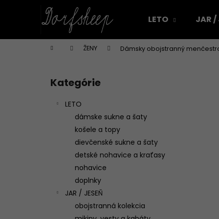
K
Prejsť
na
o
LETO
JAR /
obsah
Späť
Späť
š
do
do
í
Domov
ŽENY
Dámsky obojstranný menčestrov
k
obchodu
obchodu
B
o
Kategórie
Preskočiť
č
kategórie
n
LETO
ý
dámske sukne a šaty
p
košele a topy
a
dievčenské sukne a šaty
n
detské nohavice a kraťasy
e
nohavice
l
doplnky
JAR / JESEŇ
obojstranná kolekcia
DÁMSKA ĽANOVÁ ZÁSTERA NA VAJÍČKA
mikiny, vesty a kabáty