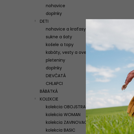
nohavice
doplnky
DETI
nohavice a kraťasy
sukne a šaty
košele a topy
kabáty, vesty a overaly
pleteniny
doplnky
DIEVČATÁ
CHLAPCI
BÁBÄTKÁ
KOLEKCIE
kolekcia OBOJSTRANNÁ
kolekcia WOMAN
kolekcia ZAVINOVACIA
kolekcia BASIC