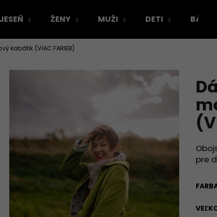
 JESEŇ
ŽENY
MUŽI
DETI
BÁBÄ
ý kabátik (VIAC FARIEB)
Čo potrebujete nájsť?
Dá
HĽADAŤ
me
(V
Odporúčame
Oboj
pre 
FARB
VEĽK
VÝPREDAJ VZORIEK
ŠATY PODĽA TVO