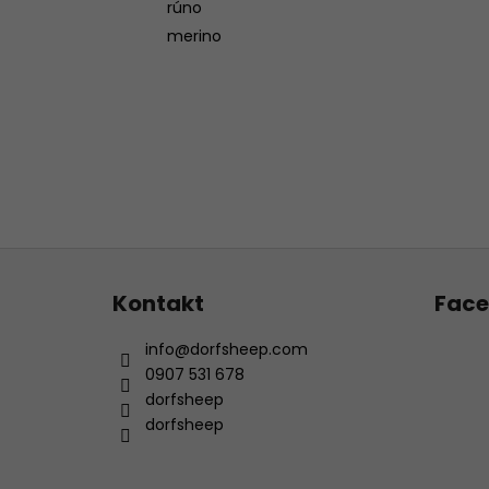
rúno
merino
Z
á
Kontakt
Fac
p
ä
info
@
dorfsheep.com
t
0907 531 678
i
dorfsheep
e
dorfsheep