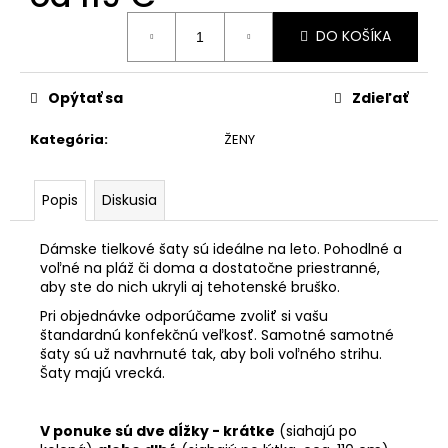
Jednotková
DO KOŠÍKA
cena:
Opýtať sa
Zdieľať
Kategória
:
ŽENY
Popis
Diskusia
Dámske tielkové šaty sú ideálne na leto. Pohodlné a
voľné na pláž či doma a dostatočne priestranné,
aby ste do nich ukryli aj tehotenské bruško.
Pri objednávke odporúčame zvoliť si vašu
štandardnú konfekčnú veľkosť. Samotné samotné
šaty sú už navhrnuté tak, aby boli voľného strihu.
Šaty majú vrecká.
V ponuke sú dve dĺžky - krátke
(siahajú po