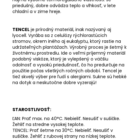
priedušný, dobre odvádza teplo a vlhkosť, v lete
chladní a v zime hreje.
TENCEL
je prírodný materiál, inak nazývaný aj
lyocell. Vyrába sa z celulózy rýchlorastúcich
stromov, okrem iného aj eukalyptu, ktorý rastie na
udržateľných plantážach. Výrobný proces je šetrný k
životnému prostrediu. Ide o veľmi príjemný materiál
podobný viskóze, ktorý je vylepšený o väčšiu
odolnosť a vysokú priedušnosť, čo ho predurčuje na
použitie počas všetkých ročných období. Tencel je
tiež skvelý výber pre ľudí s alergiami. Sukne sú hebké
na dotyk a neskutočne dobre vyzerajú!
STAROSTLIVOSŤ:
ĽAN: Prať max. na 40°C. Nebieliť. Nesušiť v sušičke.
Žehliť na stredne vysokej teplote
.
TENCEL: Prať šetrne na 30°C. Nebieliť. Nesušiť v
sušičke. Žehliť z rubovej strany na nízkej teplote.