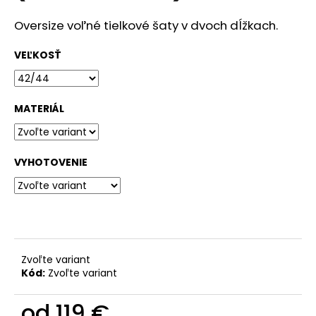
č
a
Oversize voľné tielkové šaty v dvoch dĺžkach.
m
e
VEĽKOSŤ
DÁMSKA
ĽANOVÁ
MATERIÁL
ZÁSTERA
NA
VAJÍČKA
(VIAC
FARIEB)
VYHOTOVENIE
95
€
Zvoľte variant
Kód:
Zvoľte variant
od
119 €