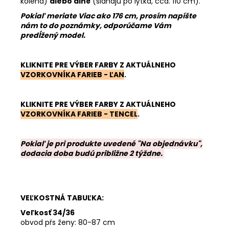
kolená)
alebo dlhé
(siahajú po lýtka, cca. 110 cm).
Pokiaľ meriate Viac ako 176 cm, prosím napíšte
nám to do poznámky, odporúčame Vám
predĺžený model.
KLIKNITE PRE VÝBER FARBY Z AKTUÁLNEHO
VZORKOVNÍKA FARIEB - ĽAN
.
KLIKNITE PRE VÝBER FARBY Z AKTUÁLNEHO
VZORKOVNÍKA FARIEB - TENCEL
.
Pokiaľ je pri produkte uvedené "Na objednávku",
dodacia doba budú približne 2 týždne.
VEĽKOSTNÁ TABUĽKA:
Veľkosť 34/36
obvod pŕs ženy: 80-87 cm