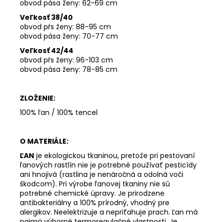
obvod pása ženy: 62-69 cm
Veľkosť 38/40
obvod pŕs ženy: 88-95 cm
obvod pása ženy: 70-77
cm
Veľkosť 42/44
obvod pŕs ženy: 96-103 cm
obvod pása ženy: 78-85 cm
ZLOŽENIE:
100% ľan / 100% tencel
O MATERIÁLE:
ĽAN
je ekologickou tkaninou, pretože pri pestovaní
ľanových rastlín nie je potrebné používať pesticídy
ani hnojivá (rastlina je nenáročná a odolná voči
škodcom). Pri výrobe ľanovej tkaniny nie sú
potrebné chemické úpravy. Je prirodzene
antibakteriálny a 100% prírodný, vhodný pre
alergikov. Neelektrizuje a nepriťahuje prach. Ľan má
najmä výborné termoregulačné vlastnosti. Je