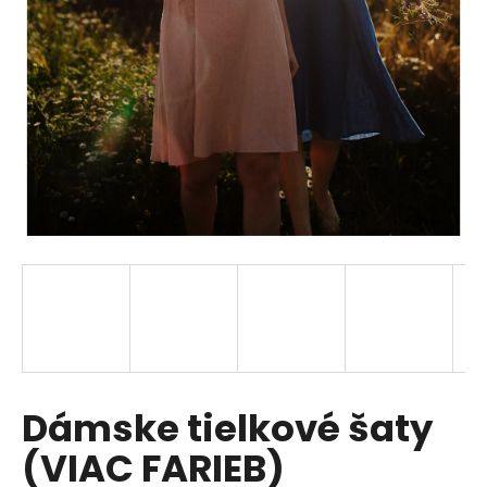
á
j
s
ť
?
HĽADAŤ
O
d
p
Dámske tielkové šaty
o
r
(VIAC FARIEB)
ú