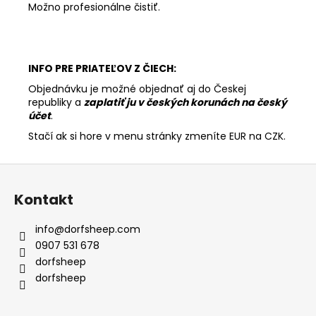
Možno profesionálne čistiť.
INFO PRE PRIATEĽOV Z ČIECH:
Objednávku je možné objednať aj do Českej
republiky a
zaplatiť ju v českých korunách na český
účet
.
Stačí ak si hore v menu stránky zmeníte EUR na CZK.
Z
á
Kontakt
p
ä
info
@
dorfsheep.com
t
0907 531 678
i
dorfsheep
e
dorfsheep