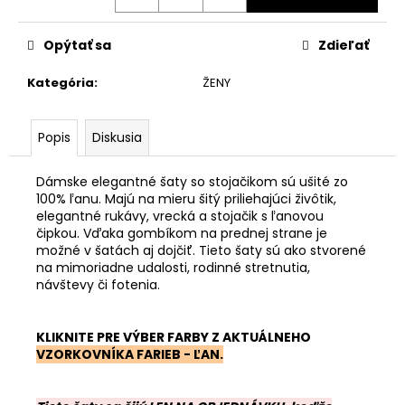
Jednotková
cena:
Opýtať sa
Zdieľať
Kategória
:
ŽENY
Popis
Diskusia
Dámske elegantné šaty so stojačikom sú ušité zo
100% ľanu. Majú na mieru šitý priliehajúci živôtik,
elegantné rukávy, vrecká a stojačik s ľanovou
čipkou. Vďaka gombíkom na prednej strane je
možné v šatách aj dojčiť. Tieto šaty sú ako stvorené
na mimoriadne udalosti, rodinné stretnutia,
návštevy či fotenia.
KLIKNITE PRE VÝBER FARBY Z AKTUÁLNEHO
VZORKOVNÍKA FARIEB - ĽAN
.