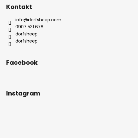
á
Kontakt
p
ä
info
@
dorfsheep.com
t
0907 531 678
i
dorfsheep
e
dorfsheep
Facebook
Instagram