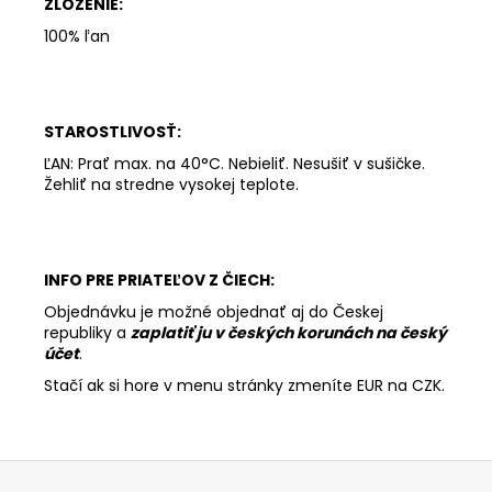
ZLOŽENIE:
100% ľan
STAROSTLIVOSŤ:
ĽAN: Prať max. na 40°C. Nebieliť. Nesušiť v sušičke.
Žehliť na stredne vysokej teplote.
INFO PRE PRIATEĽOV Z ČIECH:
Objednávku je možné objednať aj do Českej
republiky a
zaplatiť ju v českých korunách na český
účet
.
Stačí ak si hore v menu stránky zmeníte EUR na CZK.
Z