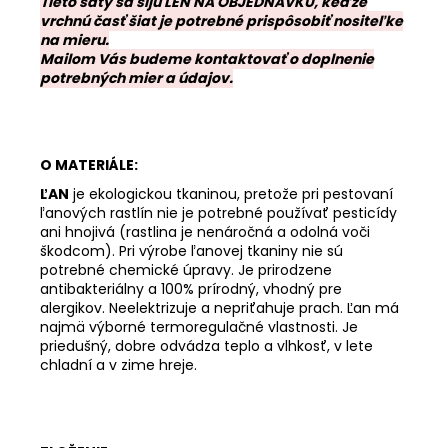
Tieto šaty sa šijú LEN NA OBJEDNÁVKU, keďže
vrchnú časť šiat je potrebné prispôsobiť nositeľke
na mieru.
Mailom Vás budeme kontaktovať o doplnenie
potrebných mier a údajov.
O MATERIÁLE:
ĽAN
je ekologickou tkaninou, pretože pri pestovaní
ľanových rastlín nie je potrebné používať pesticídy
ani hnojivá (rastlina je nenáročná a odolná voči
škodcom). Pri výrobe ľanovej tkaniny nie sú
potrebné chemické úpravy. Je prirodzene
antibakteriálny a 100% prírodný, vhodný pre
alergikov. Neelektrizuje a nepriťahuje prach. Ľan má
najmä výborné termoregulačné vlastnosti. Je
priedušný, dobre odvádza teplo a vlhkosť, v lete
chladní a v zime hreje.