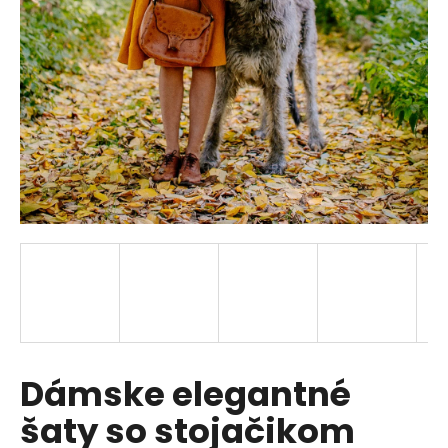
á
j
s
ť
?
HĽADAŤ
O
d
p
Dámske elegantné
o
r
šaty so stojačikom
ú