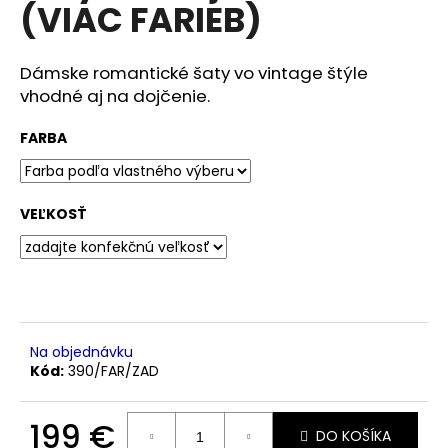
č
(VIAC FARIEB)
a
m
e
Dámske romantické šaty vo vintage štýle
vhodné aj na dojčenie.
VÝPREDAJ
FARBA
VZORIEK
56
€
Pôvodne:
VEĽKOSŤ
75
€
Na objednávku
Kód:
390/FAR/ZAD
199 €
DO KOŠÍKA