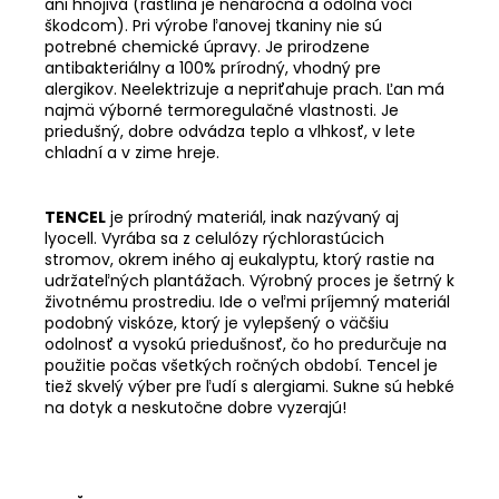
ani hnojivá (rastlina je nenáročná a odolná voči
škodcom). Pri výrobe ľanovej tkaniny nie sú
potrebné chemické úpravy. Je prirodzene
antibakteriálny a 100% prírodný, vhodný pre
alergikov. Neelektrizuje a nepriťahuje prach. Ľan má
najmä výborné termoregulačné vlastnosti. Je
priedušný, dobre odvádza teplo a vlhkosť, v lete
chladní a v zime hreje.
TENCEL
je prírodný materiál, inak nazývaný aj
lyocell. Vyrába sa z celulózy rýchlorastúcich
stromov, okrem iného aj eukalyptu, ktorý rastie na
udržateľných plantážach. Výrobný proces je šetrný k
životnému prostrediu. Ide o veľmi príjemný materiál
podobný viskóze, ktorý je vylepšený o väčšiu
odolnosť a vysokú priedušnosť, čo ho predurčuje na
použitie počas všetkých ročných období. Tencel je
tiež skvelý výber pre ľudí s alergiami. Sukne sú hebké
na dotyk a neskutočne dobre vyzerajú!