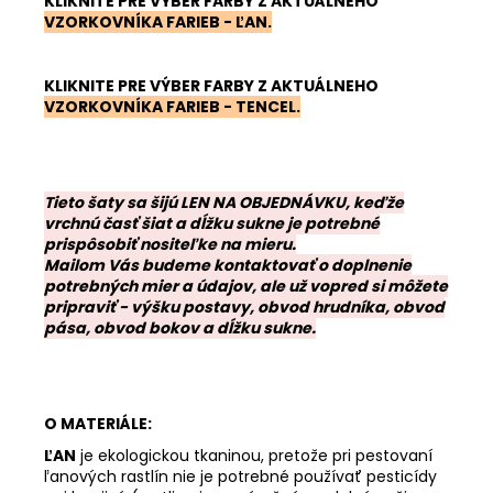
KLIKNITE PRE VÝBER FARBY Z AKTUÁLNEHO
VZORKOVNÍKA FARIEB - ĽAN
.
KLIKNITE PRE VÝBER FARBY Z AKTUÁLNEHO
VZORKOVNÍKA FARIEB - TENCEL
.
Tieto šaty sa šijú LEN NA OBJEDNÁVKU, keďže
vrchnú časť šiat a dĺžku sukne je potrebné
prispôsobiť nositeľke na mieru.
Mailom Vás budeme kontaktovať o doplnenie
potrebných mier a údajov, ale už vopred si môžete
pripraviť - výšku postavy, obvod hrudníka, obvod
pása, obvod bokov a dĺžku sukne.
O MATERIÁLE:
ĽAN
je ekologickou tkaninou, pretože pri pestovaní
ľanových rastlín nie je potrebné používať pesticídy