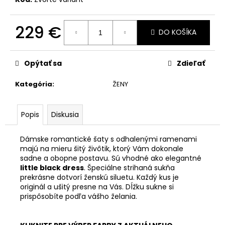
229 €
DO KOŠÍKA
Jednotková
cena:
Opýtať sa
Zdieľať
Kategória
:
ŽENY
Popis
Diskusia
Dámske romantické šaty s odhalenými ramenami
majú na mieru šitý živôtik, ktorý Vám dokonale
sadne a obopne postavu. Sú vhodné ako elegantné
little black dress
. Špeciálne strihaná sukňa
prekrásne dotvorí ženskú siluetu. Každý kus je
originál a ušitý presne na Vás. Dĺžku sukne si
prispôsobíte podľa vášho želania.