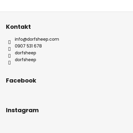
Z
á
Kontakt
p
ä
info
@
dorfsheep.com
t
0907 531 678
i
dorfsheep
e
dorfsheep
Facebook
Instagram