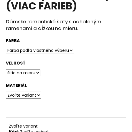
č
(VIAC FARIEB)
a
m
e
Dámske romantické šaty s odhalenými
ramenami a dĺžkou na mieru.
VÝPREDAJ
FARBA
VZORIEK
56
€
Pôvodne:
VEĽKOSŤ
75
€
MATERIÁL
Zvoľte variant
Kód:
Zvoľte variant