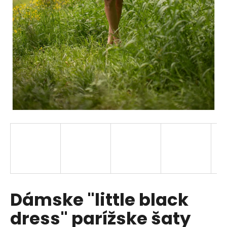
á
j
s
ť
?
HĽADAŤ
O
d
p
Dámske "little black
o
r
dress" parížske šaty
ú