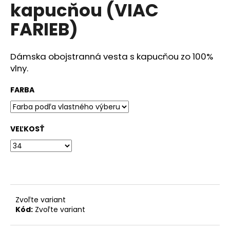
č
kapucňou (VIAC
a
FARIEB)
m
e
Dámska obojstranná vesta s kapucňou zo 100%
DÁMSKA
vlny.
ĽANOVÁ
ZÁSTERA
FARBA
NA
VAJÍČKA
(VIAC
FARIEB)
VEĽKOSŤ
95
€
Zvoľte variant
Kód:
Zvoľte variant