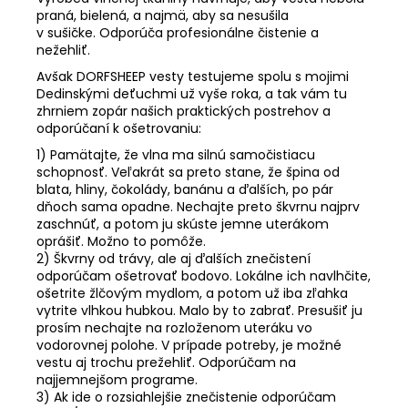
praná, bielená, a najmä, aby sa nesušila
v sušičke. Odporúča profesionálne čistenie a
nežehliť.
Avšak DORFSHEEP vesty testujeme spolu s mojimi
Dedinskými deťuchmi už vyše roka, a tak vám tu
zhrniem zopár našich praktických postrehov a
odporúčaní k ošetrovaniu:
1) Pamätajte, že vlna ma silnú samočistiacu
schopnosť. Veľakrát sa preto stane, že špina od
blata, hliny, čokolády, banánu a ďalších, po pár
dňoch sama opadne. Nechajte preto škvrnu najprv
zaschnúť, a potom ju skúste jemne uterákom
oprášiť. Možno to pomôže.
2) Škvrny od trávy, ale aj ďalších znečistení
odporúčam ošetrovať bodovo. Lokálne ich navlhčite,
ošetrite žlčovým mydlom, a potom už iba zľahka
vytrite vlhkou hubkou. Malo by to zabrať. Presušiť ju
prosím nechajte na rozloženom uteráku vo
vodorovnej polohe. V prípade potreby, je možné
vestu aj trochu prežehliť. Odporúčam na
najjemnejšom programe.
3) Ak ide o rozsiahlejšie znečistenie odporúčam