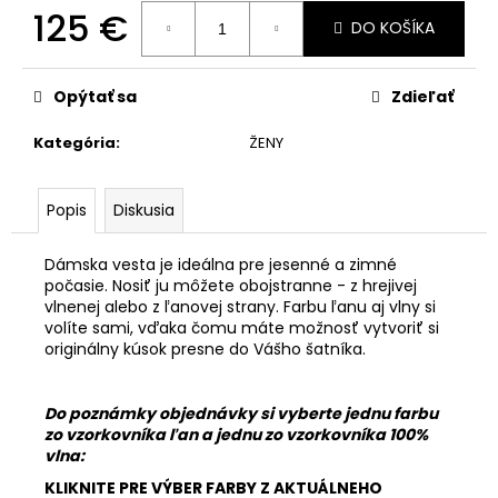
125 €
DO KOŠÍKA
Jednotková
cena:
Opýtať sa
Zdieľať
Kategória
:
ŽENY
Popis
Diskusia
Dámska vesta je ideálna pre jesenné a zimné
počasie. Nosiť ju môžete obojstranne - z hrejivej
vlnenej alebo z ľanovej strany. Farbu ľanu aj vlny si
volíte sami, vďaka čomu máte možnosť vytvoriť si
originálny kúsok presne do Vášho šatníka.
Do poznámky objednávky si vyberte jednu farbu
zo vzorkovníka ľan a jednu zo vzorkovníka 100%
vlna:
KLIKNITE PRE VÝBER FARBY Z AKTUÁLNEHO