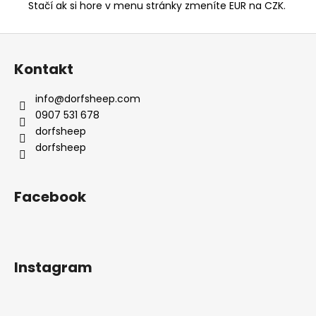
Stačí ak si hore v menu stránky zmeníte EUR na CZK.
Z
á
Kontakt
p
ä
info
@
dorfsheep.com
t
0907 531 678
i
dorfsheep
e
dorfsheep
Facebook
Instagram