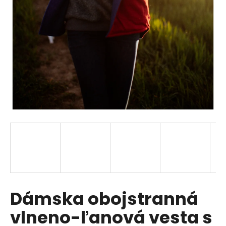
á
j
s
ť
?
HĽADAŤ
O
d
p
Dámska obojstranná
o
r
vlneno-ľanová vesta s
ú