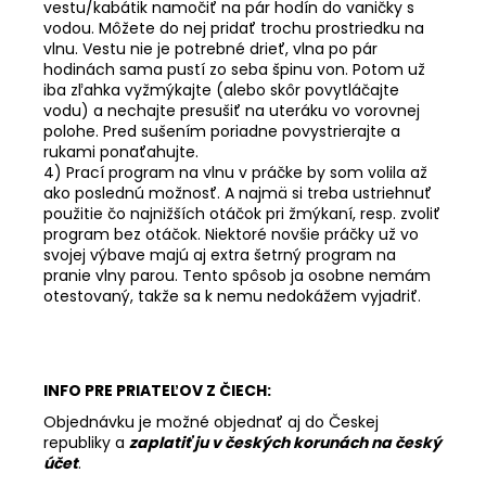
vestu/kabátik namočiť na pár hodín do vaničky s
vodou. Môžete do nej pridať trochu prostriedku na
vlnu. Vestu nie je potrebné drieť, vlna po pár
hodinách sama pustí zo seba špinu von. Potom už
iba zľahka vyžmýkajte (alebo skôr povytláčajte
vodu) a nechajte presušiť na uteráku vo vorovnej
polohe. Pred sušením poriadne povystrierajte a
rukami ponaťahujte.
4) Prací program na vlnu v práčke by som volila až
ako poslednú možnosť. A najmä si treba ustriehnuť
použitie čo najnižších otáčok pri žmýkaní, resp. zvoliť
program bez otáčok. Niektoré novšie práčky už vo
svojej výbave majú aj extra šetrný program na
pranie vlny parou. Tento spôsob ja osobne nemám
otestovaný, takže sa k nemu nedokážem vyjadriť.
INFO PRE PRIATEĽOV Z ČIECH:
Objednávku je možné objednať aj do Českej
republiky a
zaplatiť ju v českých korunách na český
účet
.