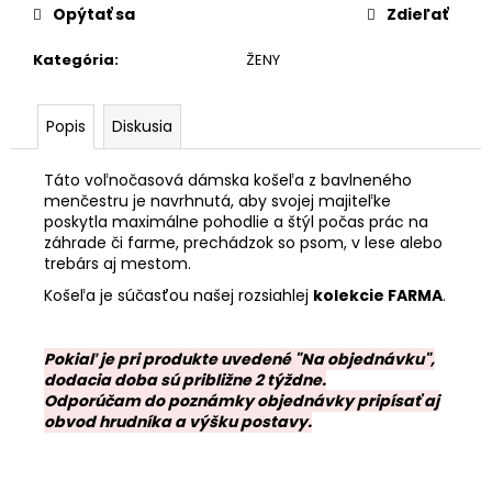
Opýtať sa
Zdieľať
Kategória
:
ŽENY
Popis
Diskusia
Táto voľnočasová dámska košeľa z bavlneného
menčestru je navrhnutá, aby svojej majiteľke
poskytla maximálne pohodlie a štýl počas prác na
záhrade či farme, prechádzok so psom, v lese alebo
trebárs aj mestom.
Košeľa je súčasťou našej rozsiahlej
kolekcie FARMA
.
Pokiaľ je pri produkte uvedené "Na objednávku",
dodacia doba sú približne 2 týždne.
Odporúčam do poznámky objednávky pripísať aj
obvod hrudníka a výšku postavy.