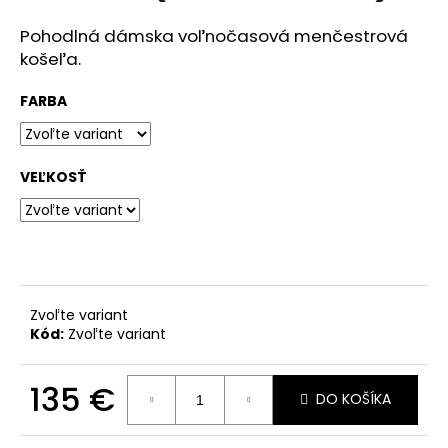
č
a
Pohodlná dámska voľnočasová menčestrová
m
košeľa.
e
FARBA
VÝPREDAJ
VZORIEK
56
VEĽKOSŤ
€
Pôvodne:
75
€
Zvoľte variant
Kód:
Zvoľte variant
135 €
DO KOŠÍKA
Jednotková
cena: