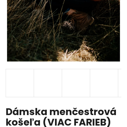
á
j
s
ť
?
HĽADAŤ
O
d
p
Dámska menčestrová
o
r
košeľa (VIAC FARIEB)
ú