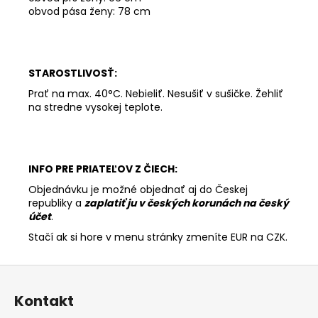
obvod pása ženy: 78 cm
STAROSTLIVOSŤ:
Prať na max. 40°C. Nebieliť. Nesušiť v sušičke. Žehliť
na stredne vysokej teplote.
INFO PRE PRIATEĽOV Z ČIECH:
Objednávku je možné objednať aj do Českej
republiky a
zaplatiť ju v českých korunách na český
účet
.
Stačí ak si hore v menu stránky zmeníte EUR na CZK.
Z
á
Kontakt
p