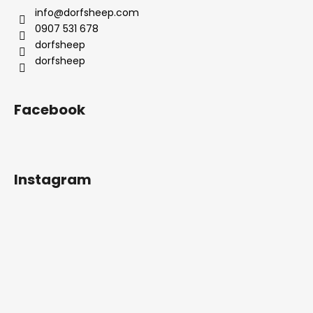
ä
info
@
dorfsheep.com
t
0907 531 678
i
dorfsheep
e
dorfsheep
Facebook
Instagram